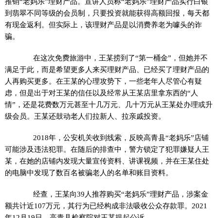
推销“老妈乐”理财产品。宣讲人员称“老妈乐”理财产品实行白银
到翡翠不同等级的会员制，只要投资就能获得高额回报，每天都
有现金返利。但实际上，该理财产品是以消费养老为噱头的诈
骗。
在这次免费旅游中，王某捞到了“第一桶金”，但她并不
满足于此，而是希望更多人来买理财产品、已经买了理财产品的
人再购买更多。在王某的心理攻势下，一些老年人尽管心有疑
虑，但是出于对王某的信任以及经常从王某店里拿东西的“人
情”，还是花费数万元甚至十几万元、几十万元从王某处办理或升
级会员。王某还鼓动老人们拉新人、拉亲戚投资。
2018年，公安机关收到线索，反映高青县“老妈乐”店铺
可能涉及违法犯罪。在随后的排查中，警方锁定了犯罪嫌疑人王
某，在她的店铺内发现大量宣传资料、讲课视频，并在王某住处
的电脑中发现了数百名被骗老人的名单和账目资料。
经查，王某向39人推荐购买“老妈乐”理财产品，涉案金
额共计近107万元，其行为已经构成非法吸收公众存款罪。2021
年12月19日，高青县检察院对王某提起公诉。