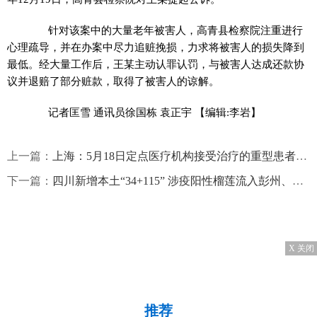
针对该案中的大量老年被害人，高青县检察院注重进行
心理疏导，并在办案中尽力追赃挽损，力求将被害人的损失降到
最低。经大量工作后，王某主动认罪认罚，与被害人达成还款协
议并退赔了部分赃款，取得了被害人的谅解。
记者匡雪 通讯员徐国栋 袁正宇
【编辑:李岩】
上一篇：
上海：5月18日定点医疗机构接受治疗的重型患者203例 危重型60例
下一篇：
四川新增本土“34+115” 涉疫阳性榴莲流入彭州、雅安
X 关闭
推荐