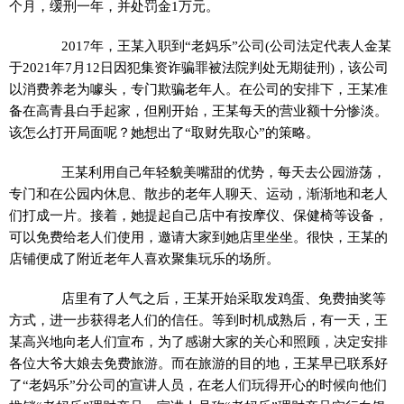
个月，缓刑一年，并处罚金1万元。
2017年，王某入职到“老妈乐”公司(公司法定代表人金某
于2021年7月12日因犯集资诈骗罪被法院判处无期徒刑)，该公司
以消费养老为噱头，专门欺骗老年人。在公司的安排下，王某准
备在高青县白手起家，但刚开始，王某每天的营业额十分惨淡。
该怎么打开局面呢？她想出了“取财先取心”的策略。
王某利用自己年轻貌美嘴甜的优势，每天去公园游荡，
专门和在公园内休息、散步的老年人聊天、运动，渐渐地和老人
们打成一片。接着，她提起自己店中有按摩仪、保健椅等设备，
可以免费给老人们使用，邀请大家到她店里坐坐。很快，王某的
店铺便成了附近老年人喜欢聚集玩乐的场所。
店里有了人气之后，王某开始采取发鸡蛋、免费抽奖等
方式，进一步获得老人们的信任。等到时机成熟后，有一天，王
某高兴地向老人们宣布，为了感谢大家的关心和照顾，决定安排
各位大爷大娘去免费旅游。而在旅游的目的地，王某早已联系好
了“老妈乐”分公司的宣讲人员，在老人们玩得开心的时候向他们